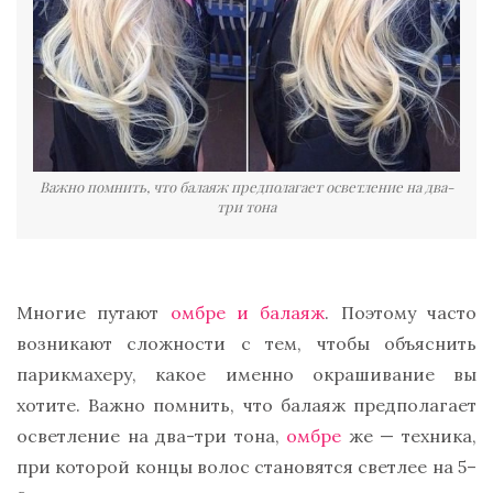
Важно помнить, что балаяж предполагает осветление на два-
три тона
Многие путают
омбре и балаяж
. Поэтому часто
возникают сложности с тем, чтобы объяснить
парикмахеру, какое именно окрашивание вы
хотите. Важно помнить, что балаяж предполагает
осветление на два-три тона,
омбре
же — техника,
при которой концы волос становятся светлее на 5–