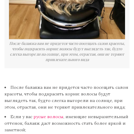
После балаяжа вам не придется часто посещать салон красоты,
чтобы подкрасить корни: волосы будут выглядеть так, будто
слегка выгорели на солнце, при этом, отрастая, они не теряют
привлекательного вида
После балаяжа вам не придется часто посещать салон
красоты, чтобы подкрасить корни: волосы будут
выглядеть так, будто слегка выгорели на солнце, при
этом, отрастая, они не теряют привлекательного вида;
Если у вас
русые волосы
, имеющие невыразительный
оттенок, балаяж даст возможность стать более яркой и
заметной;