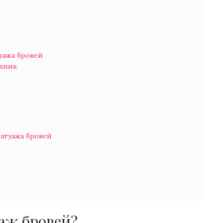
уажа бровей
ехник
татуажа бровей
аж бровей?