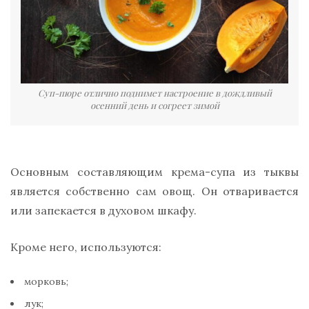
Суп-пюре отлично поднимет настроение в дождливый
осенний день и согреет зимой
Основным составляющим крема-супа из тыквы
является собственно сам овощ. Он отваривается
или запекается в духовом шкафу.
Кроме него, используются:
морковь;
лук;