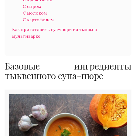
С сыром
С молоком
С картофелем
Как приготовить суп-пюре из тыквы в
мультиварке
Базовые ингредиенты
тыквенного супа-пюре