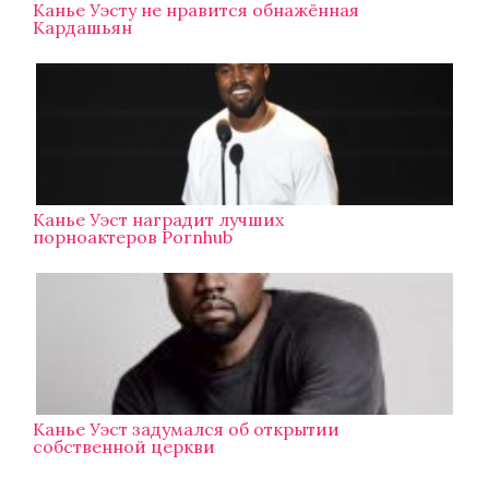
Канье Уэсту не нравится обнажённая
Кардашьян
Канье Уэст наградит лучших
порноактеров Pornhub
Канье Уэст задумался об открытии
собственной церкви