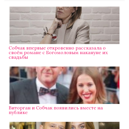
Собчак впервые откровенно рассказала о
своём романе с Богомоловым накануне их
свадьбы
Виторган и Собчак появились вместе на
публике