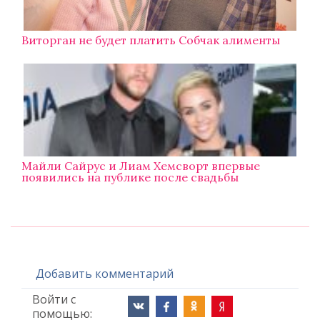
Виторган не будет платить Собчак алименты
Майли Сайрус и Лиам Хемсворт впервые
появились на публике после свадьбы
Добавить комментарий
Войти с
помощью: