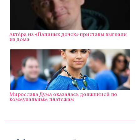
Актёра из «Папиных дочек» приставы выгнали
из дома
Мирослава Дума оказалась должницей по
коммунальным платежам