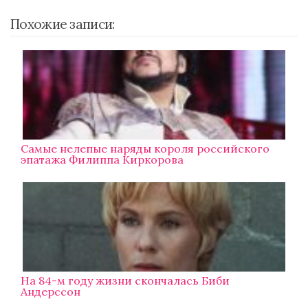
Похожие записи:
Самые нелепые наряды короля российского
эпатажа Филиппа Киркорова
На 84-м году жизни скончалась Биби
Андерссон