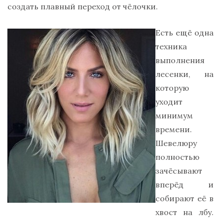
создать плавный переход от чёлочки.
Есть ещё одна
техника
выполнения
лесенки, на
которую
уходит
минимум
времени.
Шевелюру
полностью
зачёсывают
вперёд и
собирают её в
хвост на лбу.