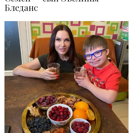
Бледанс