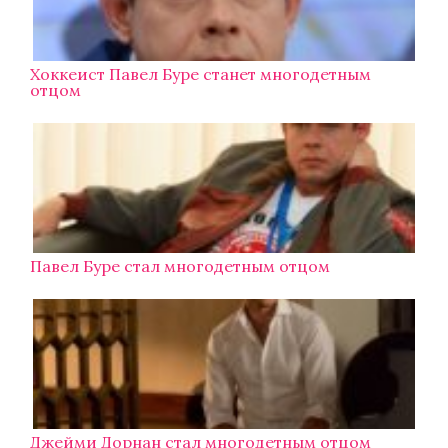
Хоккеист Павел Буре станет многодетным
отцом
Павел Буре стал многодетным отцом
Джейми Дорнан стал многодетным отцом