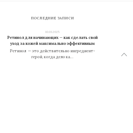
ПОСЛЕДНИЕ ЗАПИСИ
10.03.2025
Ретинол для начинающих — как сделать свой
уход за кожей максимально эффективным
Ретинол — это действительно ингредиент-
герой, когда дело ка…
30.01.2024
Каких исполнителей на Spotify стоит
обязательно послушать
Автор: iarriba Распечатать Оцените статью:
54321 (33 голоса,…
25.09.2022
Звезды «чайлд фри»: 10 знаменитостей,
которые сознательно не заводили детей
Многие не получают удовольствия от семейной
жизни и общения …