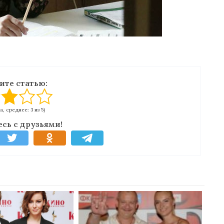
ите статью:
а, среднее: 3 из 5)
сь с друзьями!