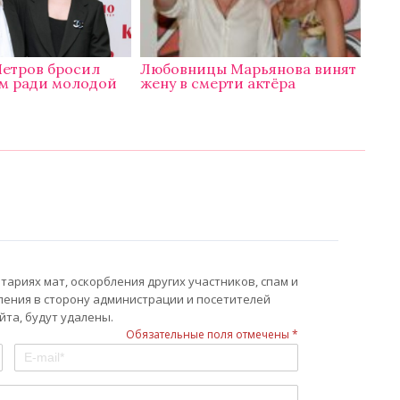
Петров бросил
Любовницы Марьянова винят
м ради молодой
жену в смерти актёра
ариях мат, оскорбления других участников, спам и
ления в сторону администрации и посетителей
та, будут удалены.
Обязательные поля отмечены *