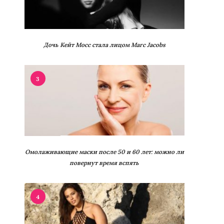
Дочь Кейт Мосс стала лицом Marc Jacobs
3
Омолаживающие маски после 50 и 60 лет: можно ли
повернут время вспять
4