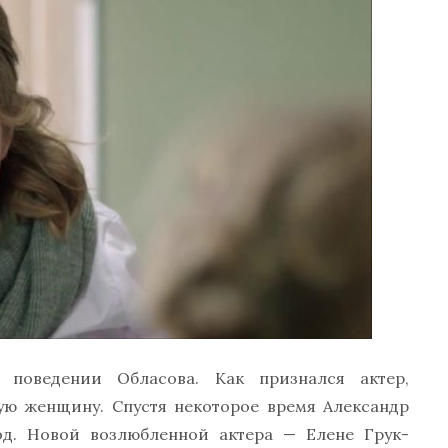
 поведении Обласова. Как признался актер,
ую женщину. Спустя некоторое время Александр
од. Новой возлюбленной актера — Елене Грук-