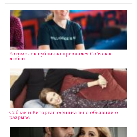
Богомолов публично признался Собчак в
любви
Собчак и Виторган официально объявили о
разрыве