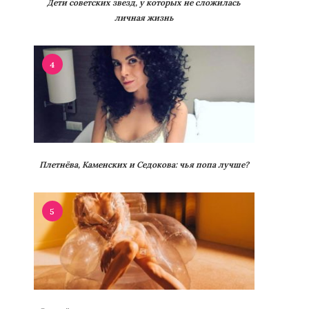
Дети советских звезд, у которых не сложилась
личная жизнь
4
Плетнёва, Каменских и Седокова: чья попа лучше?
5