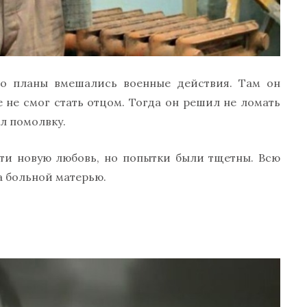
его планы вмешались военные действия. Там он
е не смог стать отцом. Тогда он решил не ломать
л помолвку.
йти новую любовь, но попытки были тщетны. Всю
а больной матерью.