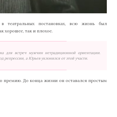
в театральных постановках, всю жизнь был
к хорошее, так и плохое.
на для встреч мужчин нетрадиционной ориентации.
д репрессии, а Юрьев уклонился от этой участи.
ю премию. До конца жизни он оставался простым