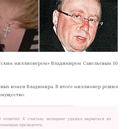
усским миллионером» Владимиром Савельевым 10
енных измен Владимира. В итоге миллионер решил
 имущество.
 похитил. К счастью, женщине удалось вырваться из
 помощью президента.