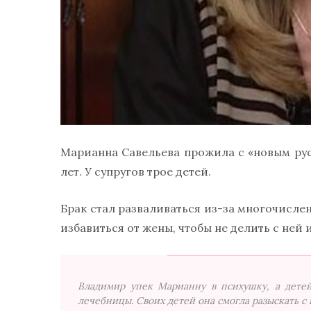
Марианна Савельева прожила с «новым р
лет. У супругов трое детей.
Брак стал разваливаться из-за многочисл
избавиться от жены, чтобы не делить с ней
Владимир упек Марианну в психушку, а детей
лечебницы. Своих детей она смогла разыскать с