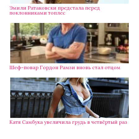
Эмили Ратаковски предстала перед
поклонниками топлес
Шеф-повар Гордон Рамзи вновь стал отцом
Катя Самбука увеличила грудь в четвёртый раз