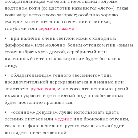
обладательницам матовой, с небольшим голубым
подтоном кожи (ее цветотип называется «лето»); такая
кожа чаще всего плохо загорает; особенно хорошо
смотрится этот оттенок в сочетании с синими,
голубыми или
серыми глазами
;
при наличии очень светлой кожи с холодным
фарфоровым или молочно-белым оттенком (тип «зима»)
стоит выбрать чуть другой, серебристый или
платиновый оттенок краски; он им будет больше к
лицу;
обладательницам теплого «весеннего» типа
предпочтительней перекрашиваться в льняные или
золотисто-
русые тона
, мало того, что пепельно-русый
их мало украсит, еще и желтый подтон собственных
будет постоянно проявляться;
«осенним» девушкам лучше использовать цвета
осенних листьев или
медные
или бронзовые оттенки,
так как на фоне пепельно-русого смуглая кожа будет
выглядеть неестественной.