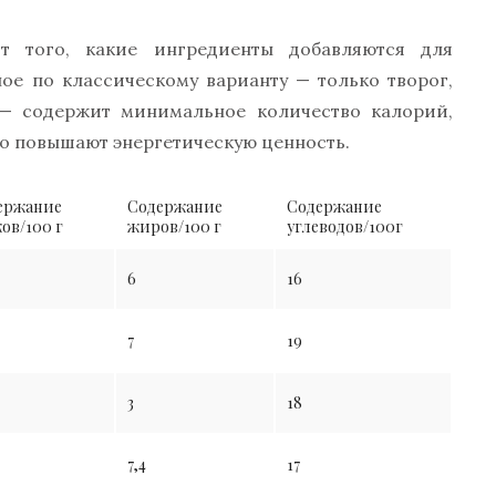
т того, какие ингредиенты добавляются для
ое по классическому варианту — только творог,
 — содержит минимальное количество калорий,
но повышают энергетическую ценность.
ержание
Содержание
Содержание
ов/100 г
жиров/100 г
углеводов/100г
6
16
7
19
3
18
7,4
17