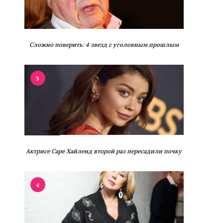
Сложно поверить: 4 звезд с уголовным прошлым
3
Актрисе Саре Хайленд второй раз пересадили почку
4