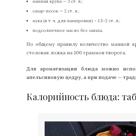
манная крупа — 3 ст. л.;
сахар-песок — 2 ст. л.;
мука (в т. ч. для панировки) – 1,5–2 ст. л.;
подсолнечное масло без запаха.
По общему правилу количество манной к
столовая ложка на 100 граммов творога.
Для ароматизации блюда можно испо
апельсиновую цедру, а при подаче — трад
Калорийность блюда: та