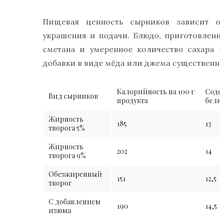
Пищевая ценность сырников зависит о
украшения и подачи. Блюдо, приготовленн
сметана и умеренное количество сахара
добавки в виде мёда или джема существен
Калорийность на 100 г
Сод
Вид сырников
продукта
белк
Жирность
185
13
творога 5%
Жирность
202
14
творога 9%
Обезжиренный
151
12,5
творог
С добавлением
190
14,5
изюма