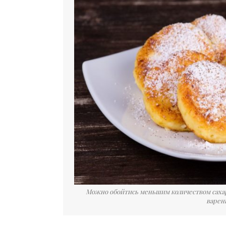
Можно обойтись меньшим количеством сахар
варен