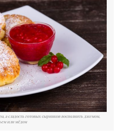
а, а сладость готовых сырников восполнить джемом,
ьем или мёдом